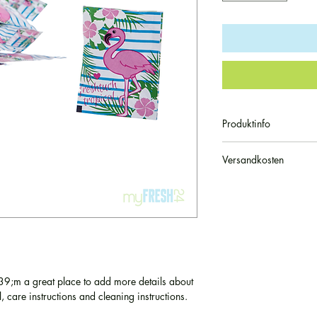
Produktinfo
Erfrischungstuch f
Versandkosten
100 Stück
Saubere Hände to
Unsere Artikel werde
Duft: Dove
unserer Versandpartne
Einzeln verpackt:
innerhalb Deutschlan
pro Bestellung. Die Lie
Werktage. Ab einem W
wir versandkostenfrei
montags bis freitags v
9;m a great place to add more details about 
, care instructions and cleaning instructions.