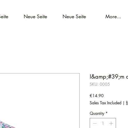
eite
Neue Seite
Neue Seite
More...
I&amp;#39;m a
SKU: 0005
Price
€14.90
Sales Tax Included
|
f
Quantity
*