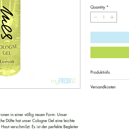
Quantity
*
Produktinfo
Auch bekannt als 
Versandkosten
1 Stück / 2 Stück 
250 ml
Unsere Artikel werde
Duft: Zitrone
unserer Versandpartne
Angenehmes Hautgef
innerhalb Deutschlan
Tierversuchsfrei
tronen in einer völlig neuen Form: Unser
pro Bestellung. Die Lie
Made in Germany
e Düfte hat unser Cologne Gel eine leichte
Werktage. Ab einem W
 Haut verschmilzt. Es ist der perfekte Begleiter
wir versandkostenfrei