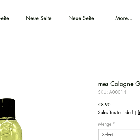
eite
Neue Seite
Neue Seite
More...
mes Cologne G
SKU: A00014
Price
€8.90
Sales Tax Included
|
f
Menge
*
Select