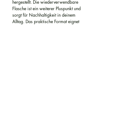
hergestellt. Die wiederverwendbare
Flasche ist ein weiterer Pluspunkt und
sorgt für Nachhaltigkeit in deinem
Alltag. Das praktische Format eignet
sich ideal für unterwegs und passt in
jede Tasche.
Erlebe jetzt das erfrischende
Dufterlebnis unseres Cologne Gels und
spüre den Unterschied zur
herkömmlichen Kolonya´s. Bestelle jetzt
das Cologne Gel und tauche ein in eine
Welt voller erfrischender Düfte!
Produktinfo
Auch bekannt als Kolonya
Versandkosten
1 Stück / 2 Stück / 3 Stück
250 ml
Unsere Artikel werden nach
Duft: Zitrone
Zahlungseingang mit einem unserer
Angenehmes Hautgefühl dank
Folge uns auf
Versandpartner versendet. Für den
leichter Gel-Textur
Versand innerhalb Deutschlands