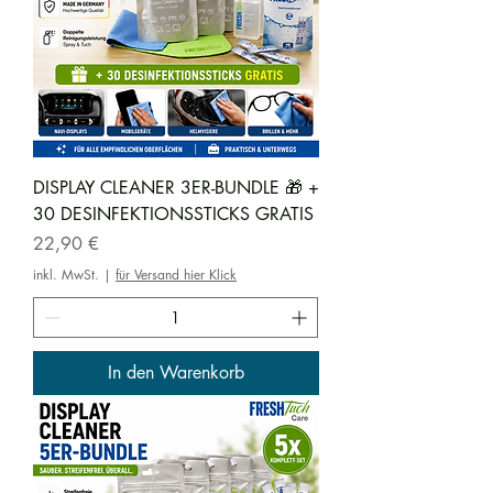
DISPLAY CLEANER 3ER-BUNDLE 🎁 +
30 DESINFEKTIONSSTICKS GRATIS
Preis
22,90 €
inkl. MwSt.
|
für Versand hier Klick
In den Warenkorb