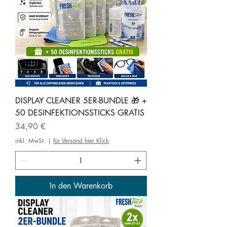
DISPLAY CLEANER 5ER-BUNDLE 🎁 +
50 DESINFEKTIONSSTICKS GRATIS
Preis
34,90 €
inkl. MwSt.
|
für Versand hier Klick
In den Warenkorb