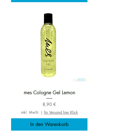
Neuheit
mes Cologne Gel Lemon
Preis
8,90 €
inkl. MwSt.
|
für Versand hier Klick
In den Warenkorb
Neuheit