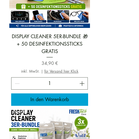
DISPLAY CLEANER 5ER-BUNDLE 🎁
+ 50 DESINFEKTIONSSTICKS
GRATIS
Preis
34,90 €
inkl. MwSt.
|
für Versand hier Klick
In den Warenkorb
Neuheit