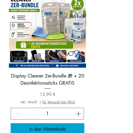
Display Cleaner 2er-Bundle 🎁 + 20
Desinfektionssticks GRATIS
Preis
15,90 €
inkl. MwSt.
|
für Versand hier Klick
In den Warenkorb