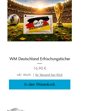
WM Deutschland Erfrischungstücher
Preis
16,90 €
inkl. MwSt.
|
für Versand hier Klick
In den Warenkorb