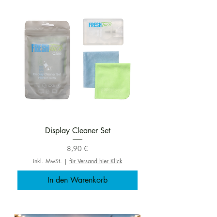
Display Cleaner Set
Preis
8,90 €
inkl. MwSt.
|
für Versand hier Klick
In den Warenkorb
Aktion