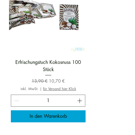
Erfrischungstuch Kokosnuss 100
Stück
Standardpreis
Sale-Preis
13,90 €
10,70 €
inkl. MwSt.
|
für Versand hier Klick
In den Warenkorb