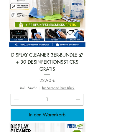
DISPLAY CLEANER 3ER-BUNDLE 🎁
+ 30 DESINFEKTIONSSTICKS
GRATIS
Preis
22,90 €
inkl. MwSt.
|
für Versand hier Klick
In den Warenkorb
Neuheit